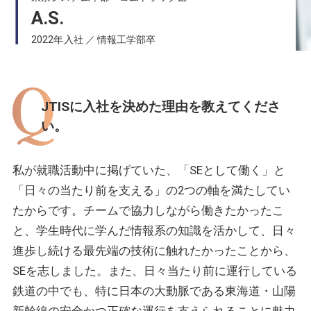
員
ス
ム
TRAINING
研
イ
A.S.
ト
を
修・
CULTURE
ン
ー
見
教
タ
リ
に
2022年入社 ／ 情報工学部卒
育
CULTURE
社
ビ
ー
行
制
内
ュ
note
プ
こ
度
ー
環
ロ
う
研
・
境・
note
情
ジ
シ
修
福
報
INFORMATION
ェ
ス
教
利
発
ク
JTISに入社を決めた理由を教えてくださ
テ
育
厚
信
INFORMATION
ト
募
ム
制
生
い。
情
ス
集
FAQ
を
度
社
・
報
ト
要
見
内
発
ー
項・
に
FAQ
よ
環
信
リ
採
行
く
WORKSHOP
境
私が就職活動中に掲げていた、「SEとして働く」と
こ
用
あ
福
う
ス
る
WORKSHOP
SE
利
「日々の当たり前を支える」の2つの軸を満たしてい
ケ
質
業
厚
ジ
問
生
務
たからです。チームで協力しながら働きたかったこ
ュ
よ
体
ー
と、学生時代に学んだ情報系の知識を活かして、日々
く
験
ル
あ
情
進歩し続ける最先端の技術に触れたかったことから、
募
・
る
報
集
質
S
E
SEを志しました。また、日々当たり前に運行している
要
問
業
項
務
鉄道の中でも、特に日本の大動脈である東海道・山陽
採
体
用