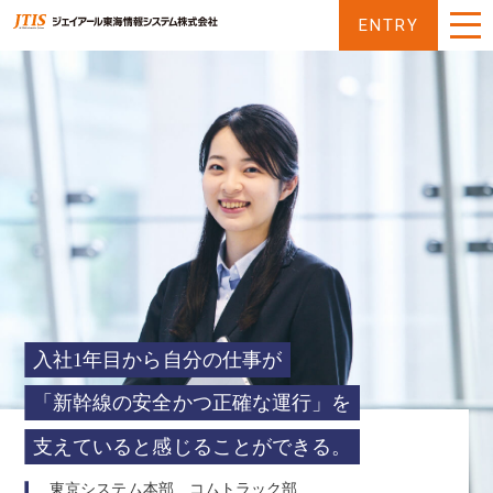
ENTRY
TOP
TOP
COMPANY
COMPANY
数
字
BUSINESS
で
見
BUSINESS
事
る
業・
MOVIE
JTIS
仕
数
T
事
MOVIE
ム
字
紹
ー
PERSON
で
介
ビ
見
事
・
ー
PERSON
社
る
業
ム
員
PROJECT
入社1年目から自分の仕事が
J
IS
仕
ー
イ
事
ビ
ン
PROJECT
プ
紹
「新幹線の安全かつ正確な運行」を
ー
タ
ロ
SYSTEM
介
ビ
ジ
ュ
支えていると感じることができる。
ェ
SYSTEM
シ
ー
ク
ス
TRAINING
社
ト
テ
東京システム本部 コムトラック部