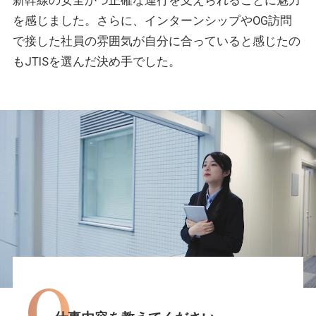
験
新幹線の安全かつ正確な運行を支えられることに魅力
ス
情
ケ
を感じました。さらに、インターンシップやOG訪問
報
ジ
ュ
で接した社員の雰囲気が自分に合っていると感じたの
ー
もJTISを選んだ決め手でした。