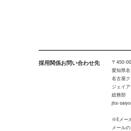
WORKSHOP
SE業務体験情報
〒450-0
採用関係お問い合わせ先
愛知県名
名古屋ク
ジェイア
総務部
jtis-sa
※Eメー
メールの