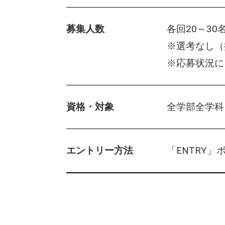
SS
MOVIE
募集人数
各回20～30
SS
MOVIE
ムービー
ムービー
※選考なし（
※応募状況に
T
SYSTEM
T
SYSTEM
ー
システムを見に行こう
システムを見に行こう
資格・対象
全学部全学科
E
note
エントリー方法
「ENTRY
E
note
情報発信
情報発信
WORKSHOP
SE業務体験情報